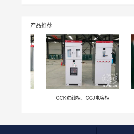
产品推荐
柜
GCK进线柜、GGJ电容柜