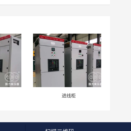
进线柜
GC